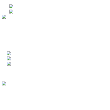
大型機械からユニット製品まで、
「受注・設計・開発・製作」の一貫体制で、
お客様のニーズに的確に対応いたします。
INTEGRATED
SYSTEM