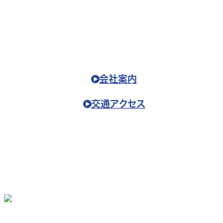
受注から調整、据付まで一貫体制で、
お客様のさまざまなニーズに的確にお応えいたしま
す。
会社案内
交通アクセス
WORKS
当社の仕事
圧入・圧検機